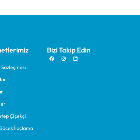
etlerimiz
Bizi Takip Edin
ik Sözleşmesi
lar
ar
ler
tep Çiçekçi
Böcek İlaçlama