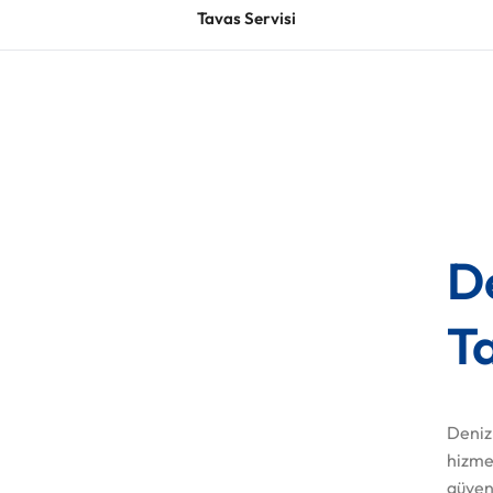
Tavas Servisi
D
T
Deniz
hizmet
güveni