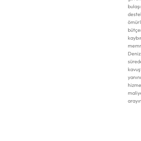
bulaş
deste
ömürl
bütçe
kaybı
memnun
Denizl
sürede
kavuş
yanın
hizmet
maliy
arayı