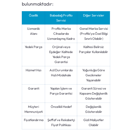
bulunmaktadır:
Özellik
Babadağ Profilo
Diğer Servisler
Servisi
Uzmanlık
Profilo Marka
Genel Marka Servisi
Alanı
Cihazlarda
(Profilo’ya Özel Bilgi
Uzmanlaşmış Kadro
Sınırlı Olabilir)
Yedek Parça
Orijinal veya
Kalitesi Belirsiz
Eşdeğer Kalitede
Parçalar Kullanılabilir
Yedek Parça
Garantisi
Hizmet Hızı
Acil Durumlarda
Yoğunluğa Göre
Hızlı Müdahale
Gecikmeler
Yaşanabilir
Garanti
Yapılan İşlem ve
Garanti Süresi ve
Parça Garantisi
Kapsamı Değişkenlik
Gösterebilir
Müşteri
Öncelikli Hedef
Değişkenlik
Memnuniyeti
Gösterebilir
Fiyatlandırma
Şeffaf ve Rekabetçi
Gizli Maliyetler
Fiyat Politikası
Olabilir