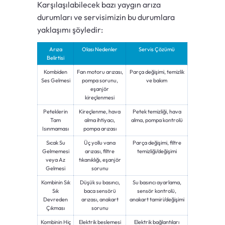
Karşılaşılabilecek bazı yaygın arıza
durumları ve servisimizin bu durumlara
yaklaşımı şöyledir:
Arıza
Olası Nedenler
Servis Çözümü
Belirtisi
Kombiden
Fan motoru arızası,
Parça değişimi, temizlik
Ses Gelmesi
pompa sorunu,
ve bakım
eşanjör
kireçlenmesi
Peteklerin
Kireçlenme, hava
Petek temizliği, hava
Tam
alma ihtiyacı,
alma, pompa kontrolü
Isınmaması
pompa arızası
Sıcak Su
Üç yollu vana
Parça değişimi, filtre
Gelmemesi
arızası, filtre
temizliği/değişimi
veya Az
tıkanıklığı, eşanjör
Gelmesi
sorunu
Kombinin Sık
Düşük su basıncı,
Su basıncı ayarlama,
Sık
baca sensörü
sensör kontrolü,
Devreden
arızası, anakart
anakart tamiri/değişimi
Çıkması
sorunu
Kombinin Hiç
Elektrik beslemesi
Elektrik bağlantıları