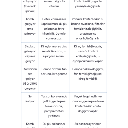
çalışmıyor
sorunu, sigorta
kontrol edilir, sigorta
(Ekranda
atması
yenisiyle değiştirilir.
ışık yok)
Kombi
Petek vanalarının
Vanalar kontrol edilir, su
çalışıyor
kapalı olması, düşük
basıncı ayarlanır, filtreler
ama
su basıncı, filtre
temizlenir/değiştirilir,
ısıtmıyor
tıkanıklığı, üç yollu
arızalı parça
vana arızası
onarılır/değiştirilir.
Sıcak su
Kireçlenme, su akış
Kireç temizliği yapılır,
gelmiyor
sensörü arızası, ısı
sensör kontrol
veya az
eşanjörü sorunu
edilir/değiştirilir, ısı
geliyor
eşanjörü bakımı yapılır.
Kombiden
Pompa arızası, fan
Pompa bakımı/değişimi,
ses
sorunu, kireçlenme
fan temizliği/değişimi,
geliyor
kireç temizliği.
(Gürültülü
çalışma)
Su
Tesisat borularında
Kaçak tespit edilir ve
akıtıyor
çatlak, genleşme
onarılır, genleşme tankı
tankı sorunu,
kontrol edilir, conta
pompa contası
değişimi yapılır.
yırtılması
Kombi
Düşük su basıncı,
Su basıncı ayarlanır,