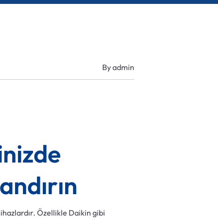
By
admin
inizde
landırın
hazlardır. Özellikle Daikin gibi