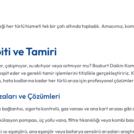
ği her türlü hizmeti tek bir çatı altında topladık. Amacımız, komb
ti ve Tamiri
, çalışmıyor, su akıtıyor veya ısıtmıyor mu? Bozkurt Daikin Komb
spit eder ve gerekli tamir işlemlerini titizlikle gerçekleştiririz.
 hata kodlarına kadar her türlü arıza için profesyonel çözümler
zaları ve Çözümleri
k bağlantısı, sigorta kontrolü, gaz vanası ve ana kart arızası gibi
külasyon pompası, üç yollu vana, filtre tıkanıklığı veya kombi bası
 ısı eşanjörü, ana eşanjör veya batarya sensörü arızaları araştırı