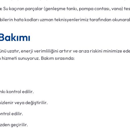
:
Su kaçıran parçalar (genleşme tankı, pompa contası, vana) tespit
ilerin hata kodları uzman teknisyenlerimiz tarafından okunarak 
 Bakımı
ü uzatır, enerji verimliliğini artırır ve arıza riskini minimize e
m hizmeti sunuyoruz. Bakım sırasında:
ı kontrol edilir.
zlenir veya değiştirilir.
trol edilir.
zden geçirilir.