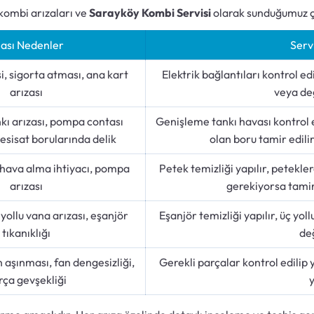
 kombi arızaları ve
Sarayköy Kombi Servisi
olarak sunduğumuz ç
ası Nedenler
Serv
si, sigorta atması, ana kart
Elektrik bağlantıları kontrol edi
arızası
veya değ
kı arızası, pompa contası
Genişleme tankı havası kontrol ed
esisat borularında delik
olan boru tamir edilir
, hava alma ihtiyacı, pompa
Petek temizliği yapılır, petekle
arızası
gerekiyorsa tamir 
yollu vana arızası, eşanjör
Eşanjör temizliği yapılır, üç yol
tıkanıklığı
değ
aşınması, fan dengesizliği,
Gerekli parçalar kontrol edilip y
rça gevşekliği
y