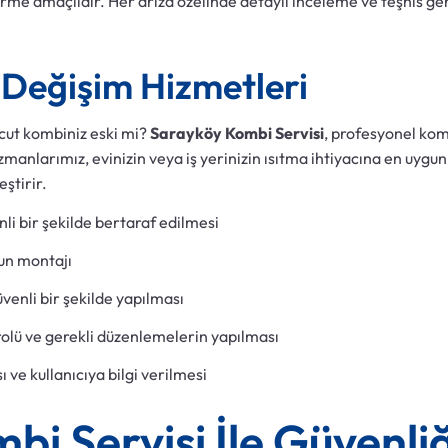
irme amaçlıdır. Her arıza özelinde detaylı inceleme ve teşhis ger
Değişim Hizmetleri
cut kombiniz eski mi?
Sarayköy Kombi Servisi
, profesyonel kom
Uzmanlarımız, evinizin veya iş yerinizin ısıtma ihtiyacına en uy
eştirir.
i bir şekilde bertaraf edilmesi
un montajı
üvenli bir şekilde yapılması
olü ve gerekli düzenlemelerin yapılması
 ve kullanıcıya bilgi verilmesi
i Servisi İle Güvenliğ