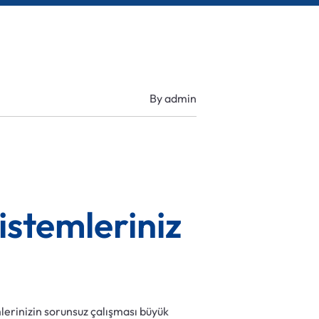
By
admin
istemleriniz
mlerinizin sorunsuz çalışması büyük