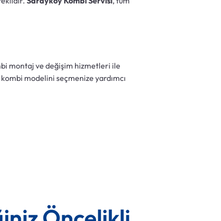
eklidir.
Sarayköy Kombi Servisi
, tüm
bi montaj ve değişim hizmetleri ile
gun kombi modelini seçmenize yardımcı
iniz Öncelikli