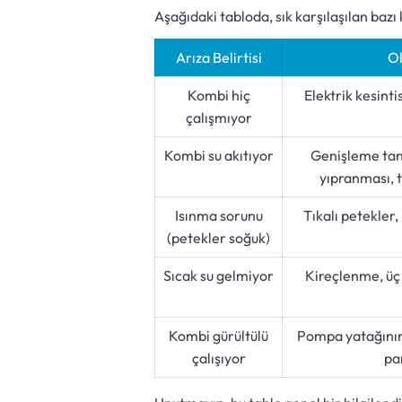
Aşağıdaki tabloda, sık karşılaşılan bazı
Arıza Belirtisi
Ol
Kombi hiç
Elektrik kesinti
çalışmıyor
Kombi su akıtıyor
Genişleme tan
yıpranması, t
Isınma sorunu
Tıkalı petekler
(petekler soğuk)
Sıcak su gelmiyor
Kireçlenme, üç 
Kombi gürültülü
Pompa yatağının 
çalışıyor
pa